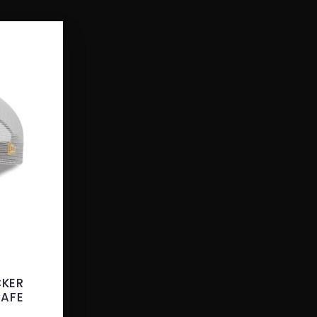
CKER
CAFE