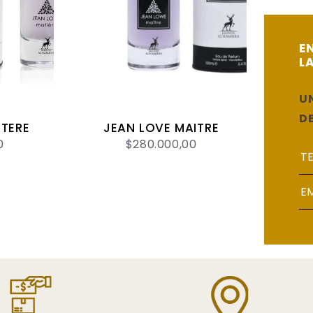
E
L
U
D
ITERE
JEAN LOVE MAITRE
0
$280.000,00