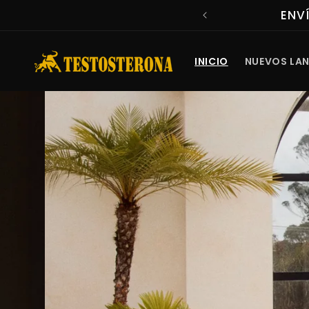
Ir
RES A $ 150.000
COMPRA
directamente
al contenido
INICIO
NUEVOS LA