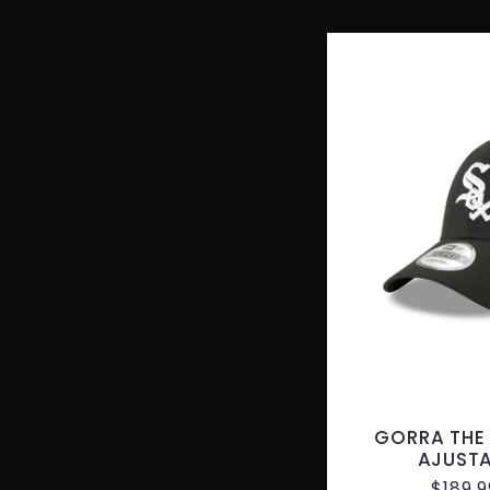
GORRA THE
AJUST
Preci
$189.