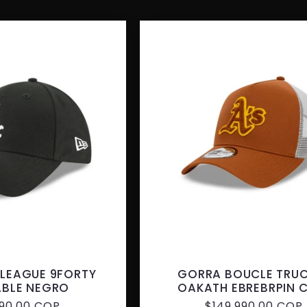
 LEAGUE 9FORTY
GORRA BOUCLE TRU
ABLE NEGRO
OAKATH EBREBRPIN 
o
990,00 COP
Precio
$149.990,00 COP