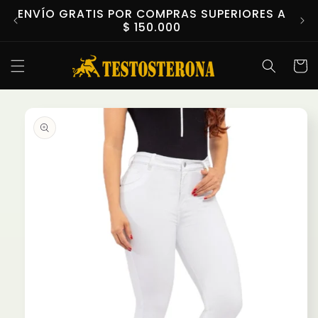
Ir
ENVÍO GRATIS POR COMPRAS SUPERIORES A
CO
directamente
$ 150.000
al contenido
Carrit
Ir
directamente
a la
información
del producto