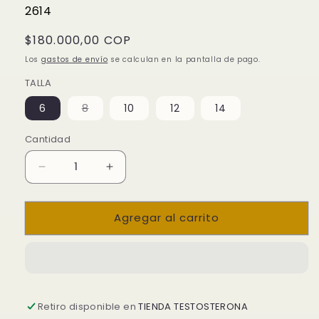
SKU:
2614
Precio
$180.000,00 COP
habitual
Los
gastos de envío
se calculan en la pantalla de pago.
TALLA
Variante
6
8
10
12
14
agotada
o
no
Cantidad
disponible
Reducir
Aumentar
cantidad
cantidad
para
para
Agregar al carrito
JEAN
JEAN
SKINNY
SKINNY
BLANCO
BLANCO
Retiro disponible en
TIENDA TESTOSTERONA