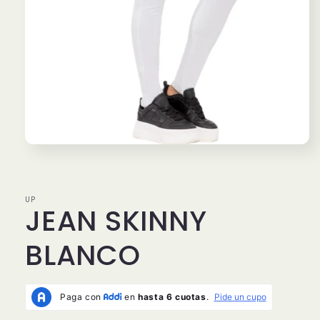
Abrir
elemento
multimedia
1
UP
en
JEAN SKINNY
una
ventana
BLANCO
modal